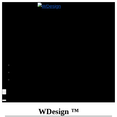
Projekte
Blog
Über Mich
WDesign ™