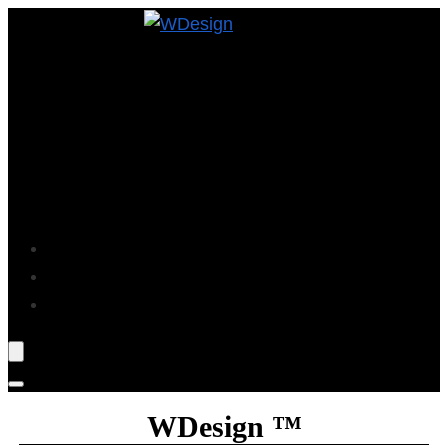
Projekte
Blog
Über Mich
WDesign ™