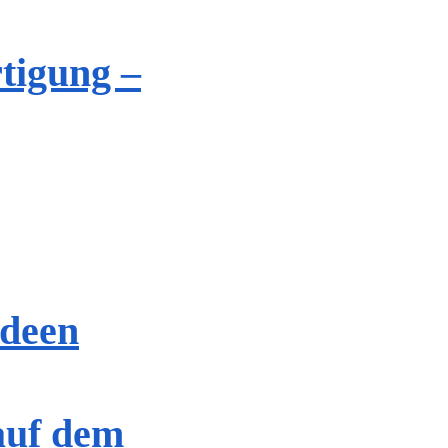
tigung –
Ideen
auf dem