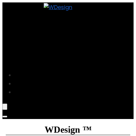
Projekte
Blog
Über Mich
WDesign ™