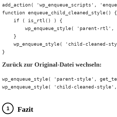
add_action( 'wp_enqueue_scripts', 'enque
function enqueue_child_cleaned_style() {

    if ( is_rtl() ) {

        wp_enqueue_style( 'parent-rtl', 
    }

    wp_enqueue_style( 'child-cleaned-sty
}
Zurück zur Original-Datei wechseln:
wp_enqueue_style( 'parent-style', get_te
wp_enqueue_style( 'child-cleaned-style',
Fazit