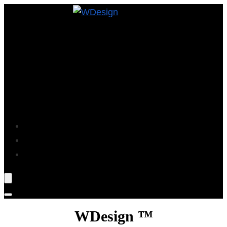
Projekte
Blog
Über Mich
WDesign ™