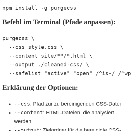
npm install -g purgecss
Befehl im Terminal (Pfade anpassen):
purgecss \

  --css style.css \

  --content site/**/*.html \

  --output ./cleaned-css/ \

  --safelist "active" "open" /^is-/ /^wp
Erklärung der Optionen:
--css
: Pfad zur zu bereinigenden CSS-Datei
--content
: HTML-Dateien, die analysiert
werden
--output
: Zielordner für die bereinigte CSS-