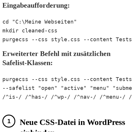
Eingabeaufforderung:
cd "C:\Meine Webseiten"

mkdir cleaned-css

purgecss --css style.css --content Tests
Erweiterter Befehl mit zusätzlichen
Safelist-Klassen:
purgecss --css style.css --content Tests
--safelist "open" "active" "menu" "subme
/^is-/ /^has-/ /^wp-/ /^nav-/ /^menu-/ /
Neue CSS-Datei in WordPress