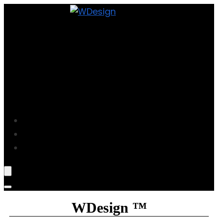
Projekte
Blog
Über Mich
WDesign ™