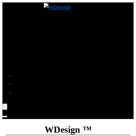
Projekte
Blog
Über Mich
WDesign ™